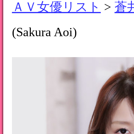
ＡＶ女優リスト
>
蒼
(Sakura Aoi)